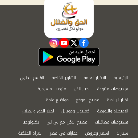
instagram
youtube
twitter
facebook
الرئيسية
الاخبار العامة
التقارير الخاصة
القسم الطبي
فيديوهات متنوعة
اخبار الفن
منوعات مسيحية
اخبار الرياضة
مطبخ الموقع
مواضيع عامة
الاقتصاد والبورصة
كمبيوتر وموبايل
اخبار الحق والضلال
فيديوهات فضائيات
مطبخ الاكل مع لى لى
تكنولوجيا
سيارات
اسعار وعروض
عقارات في مصر
الابراج الفلكية