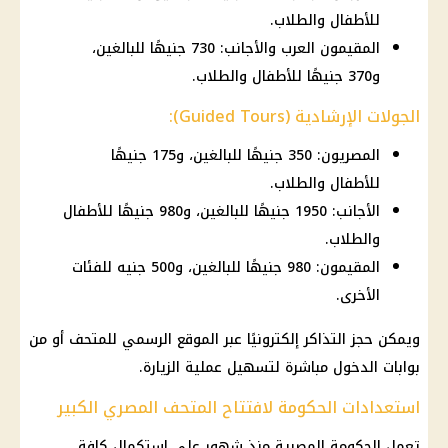
للأطفال والطلاب.
المقيمون العرب والأجانب: 730 جنيهًا للبالغين،
و370 جنيهًا للأطفال والطلاب.
الجولات الإرشادية (Guided Tours):
المصريون: 350 جنيهًا للبالغين، و175 جنيهًا
للأطفال والطلاب.
الأجانب: 1950 جنيهًا للبالغين، و980 جنيهًا للأطفال
والطلاب.
المقيمون: 980 جنيهًا للبالغين، و500 جنيه للفئات
الأخرى.
ويمكن حجز التذاكر إلكترونيًا عبر الموقع الرسمي للمتحف أو من
بوابات الدخول مباشرة لتسهيل عملية الزيارة.
استعدادات الحكومة لافتتاح المتحف المصري الكبير
تعمل الحكومة المصرية منذ شهور على استكمال كافة