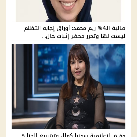
طالبة الـ4% ريم محمد: أوراق إجابة التظلم
ليست لها وتحرر محضر إثبات حال...
وفاة الإعلامية سونيا كمال وتشييع الجنازة