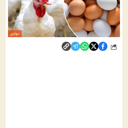
دواجن
شارك