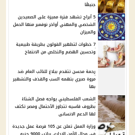
جنيهًا
5 أبراج تشهد فترة مميزة على الصعيدين
الشخصي والمهني أواخر نوفمبر منها الحمل
والميزان
7 خطوات لتطهير القولون بطريقة طبيعية
وتحسين الهضم والتخلص من الانتفاخ
رحمة محسن تتقدم ببلاغ للنائب العام ضد
مروة صبري بتهمه السب والقذف والتشهير
بها
الشعب الفلسطيني يواجه فصل الشتاءً
بظروف قاسيه تتجاوز الآحتمال ومصر تكثف
لها الدعم الانسانى
وزارة العمل تعلن عن 105 فرصة عمل جديدة
في مجال الأمن الإداري براتب 9000 جنيه