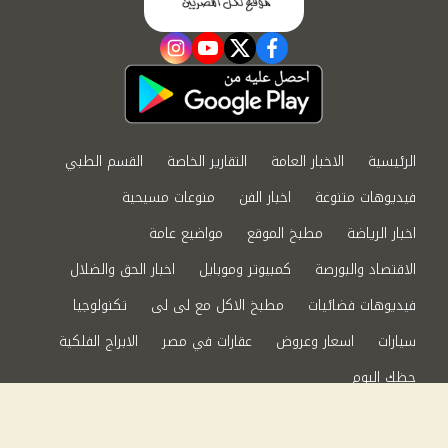
instagram
youtube
twitter
facebook
الرئيسية
الاخبار العامة
التقارير الخاصة
القسم الطبي
فيديوهات متنوعة
اخبار الفن
منوعات مسيحية
اخبار الرياضة
مطبخ الموقع
مواضيع عامة
الاقتصاد والبورصة
كمبيوتر وموبايل
اخبار الحق والضلال
فيديوهات فضائيات
مطبخ الاكل مع لى لى
تكنولوجيا
سيارات
اسعار وعروض
عقارات في مصر
الابراج الفلكية
حظك اليوم
من نحن
سياسة الخصوصية
اتصل بنا