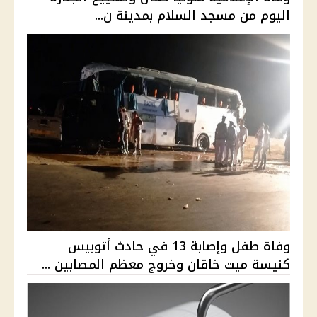
اليوم من مسجد السلام بمدينة ن...
وفاة طفل وإصابة 13 في حادث أتوبيس
كنيسة ميت خاقان وخروج معظم المصابين ...