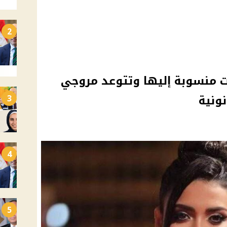
2
ت منسوبة إليها وتتوعد مروجي
نونية
3
4
5