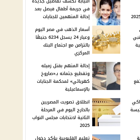
النيابة تكشف تفاصيل جديدة
في جريمة أطفال فيصل بعد
إحالة المتهمين للجنايات
أسعار الذهب في مصر اليوم
نبي
وعيار 24 يسجل 6234 جنيهًا
ية
بالتزامن مع اجتماع البنك
المركزي
إحالة المتهم بقتل زميله
وتقطيع جثمانه بـ«صاروخ
فع
كهربائي» لمحكمة الجنايات
بالإسماعيلية
اكي
انطلاق تصويت المصريين
نيسة
بالخارج اليوم في المرحلة
الثانية لانتخابات مجلس النواب
2025
ة
تعليم القليوبية يؤكد دخول