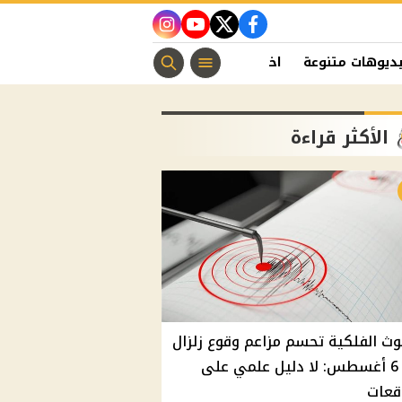
instagram
youtube
twitter
facebook
ديوهات متنوعة
اخبار الفن
منوعات مسيحية
اخبار الرياضة
الأكثر قراءة
وث الفلكية تحسم مزاعم وقوع زلزال
غدًا 6 أغسطس: لا دليل علمي على
قعات