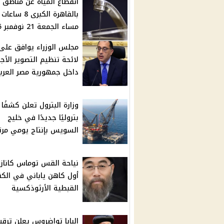
انقطاع المياه عن مناطق
بالقاهرة الكبرى 8 ساعات
مساء الجمعة 21 نوفمبر 2025
مجلس الوزراء يوافق على
لائحة تنظيم التصوير الأج
داخل جمهورية مصر العرب
وزارة البترول تعلن كشفًا
بتروليًا جديدًا في خليج
السويس بإنتاج يومي مرت
نياحة القس توماس كاناز
أول كاهن ياباني في الك
القبطية الأرثوذكسية
البابا تواضروس يعلن ترقي