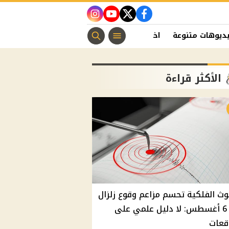
instagram
youtube
twitter
facebook
ديوهات متنوعة
اخبار الفن
منوعات مسيحية
اخبار الرياضة
الأكثر قراءة
وث الفلكية تحسم مزاعم وقوع زلزال
غدًا 6 أغسطس: لا دليل علمي على
قعات