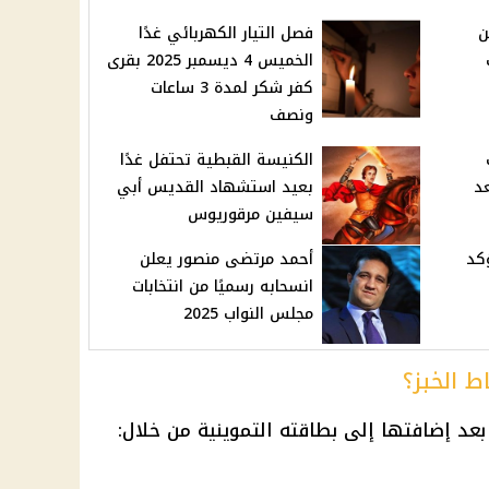
ن
فصل التيار الكهربائي غدًا
الخميس 4 ديسمبر 2025 بقرى
كفر شكر لمدة 3 ساعات
ونصف
الكنيسة القبطية تحتفل غدًا
د
بعيد استشهاد القديس أبي
سيفين مرقوريوس
كد
أحمد مرتضى منصور يعلن
انسحابه رسميًا من انتخابات
مجلس النواب 2025
 الخبز؟
عد إضافتها إلى بطاقته التموينية من خلال: