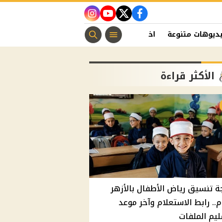
instagram
youtube
twitter
facebook
ديوهات متنوعة
اخبار الفن
منوعات مسيحية
اخبار الرياضة
الأكثر قراءة
ة تنسيق رياض الأطفال بالأزهر
م.. رابط الاستعلام وآخر موعد
يم الملفات