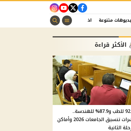
instagram
youtube
twitter
facebook
ديوهات متنوعة
اخبار الفن
منوعات مسيحية
اخبار الرياضة
الأكثر قراءة
92.8% للطب و87.9% للهندسة..
مؤشرات تنسيق الجامعات 2026 وأماكن
حلة الثانية