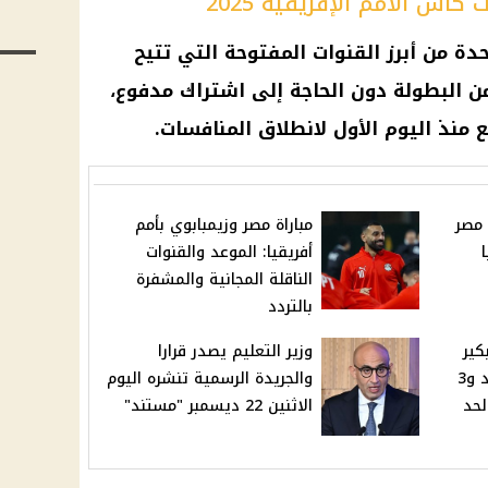
 كأس الأمم الإفريقية 2025
احدة من أبرز القنوات المفتوحة التي تتيح
من البطولة دون الحاجة إلى اشتراك مدفوع،
منذ اليوم الأول لانطلاق المنافسات.
 مصر
مباراة مصر وزيمبابوي بأمم
أفريقيا: الموعد والقنوات
الناقلة المجانية والمشفرة
بالتردد
كير
وزير التعليم يصدر قرارا
برأس السنة: حسم الموعد و3
والجريدة الرسمية تنشره اليوم
لحد
الاثنين 22 ديسمبر "مستند"