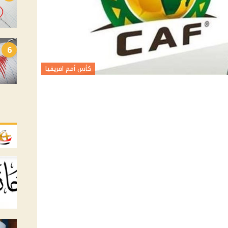
6
كأس أمم افريقيا