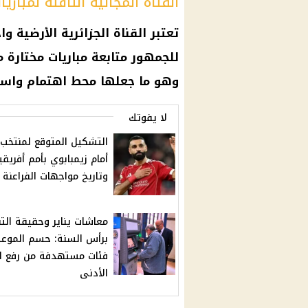
القناة المجانية الناقلة لمباريات
تعتبر القناة الجزائرية الأرضية و
للجمهور متابعة مباريات مختارة 
وهو ما جعلها محط اهتمام واسع 
لا يفوتك
التشكيل المتوقع لمنتخب
أمام زيمبابوي بأمم أفريقيا
وتاريخ مواجهات الفراعنة
معاشات يناير وحقيقة التب
فئات مستهدفة من رفع ا
الأدنى