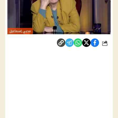
محيي إسماعيل
شارك