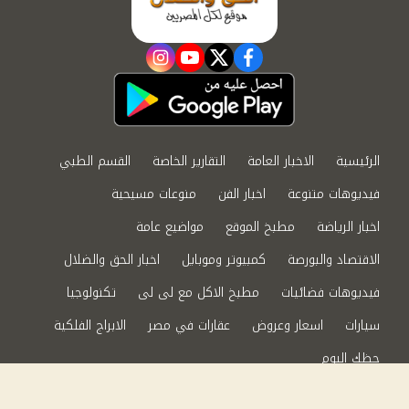
instagram
youtube
twitter
facebook
الرئيسية
الاخبار العامة
التقارير الخاصة
القسم الطبي
فيديوهات متنوعة
اخبار الفن
منوعات مسيحية
اخبار الرياضة
مطبخ الموقع
مواضيع عامة
الاقتصاد والبورصة
كمبيوتر وموبايل
اخبار الحق والضلال
فيديوهات فضائيات
مطبخ الاكل مع لى لى
تكنولوجيا
سيارات
اسعار وعروض
عقارات في مصر
الابراج الفلكية
حظك اليوم
من نحن
سياسة الخصوصية
اتصل بنا