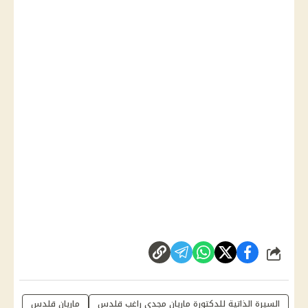
شارك
السيرة الذاتية للدكتورة ماريان مجدي راغب قلدس
ماريان قلدس