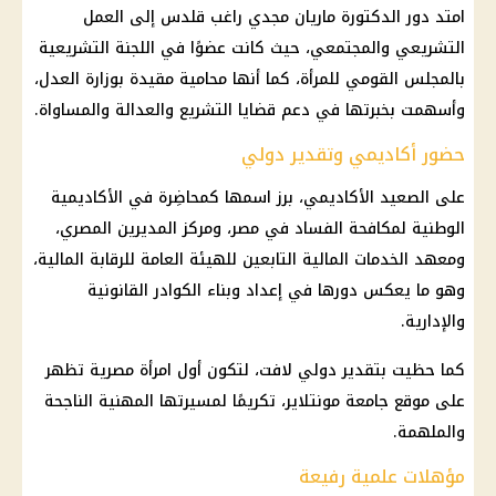
امتد دور الدكتورة ماريان مجدي راغب قلدس إلى العمل
التشريعي والمجتمعي، حيث كانت عضوًا في اللجنة التشريعية
بالمجلس القومي للمرأة، كما أنها محامية مقيدة بوزارة العدل،
وأسهمت بخبرتها في دعم قضايا التشريع والعدالة والمساواة.
حضور أكاديمي وتقدير دولي
على الصعيد الأكاديمي، برز اسمها كمحاضِرة في الأكاديمية
الوطنية لمكافحة الفساد في مصر، ومركز المديرين المصري،
ومعهد الخدمات المالية التابعين للهيئة العامة للرقابة المالية،
وهو ما يعكس دورها في إعداد وبناء الكوادر القانونية
والإدارية.
كما حظيت بتقدير دولي لافت، لتكون أول امرأة مصرية تظهر
على موقع جامعة مونتلاير، تكريمًا لمسيرتها المهنية الناجحة
والملهمة.
مؤهلات علمية رفيعة