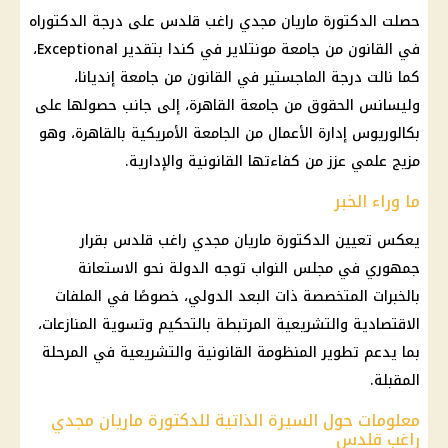
حصلت الدكتورة ماريان مجدي راغب قلدس على درجة الدكتوراه
في القانون من جامعة مونتلاير في كندا بتقدير Exceptional،
كما نالت درجة الماجستير في القانون من جامعة إنديانا،
وليسانس الحقوق من جامعة القاهرة، إلى جانب حصولها على
بكالوريوس إدارة الأعمال من الجامعة الأمريكية بالقاهرة، وهو
مزيج علمي عزز من كفاءتها القانونية والإدارية.
ما وراء الخبر
يعكس تعيين الدكتورة ماريان مجدي راغب قلدس بقرار
جمهوري في
مجلس النواب
توجه الدولة نحو الاستعانة
بالخبرات المتخصصة ذات البعد الدولي، خصوصًا في الملفات
الاقتصادية والتشريعية المرتبطة بالتحكيم وتسوية المنازعات،
بما يدعم تطوير المنظومة القانونية والتشريعية في المرحلة
المقبلة.
معلومات حول السيرة الذاتية للدكتورة ماريان مجدي
راغب قلدس