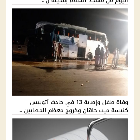
اليوم من مسجد السلام بمدينة ن...
وفاة طفل وإصابة 13 في حادث أتوبيس
كنيسة ميت خاقان وخروج معظم المصابين ...