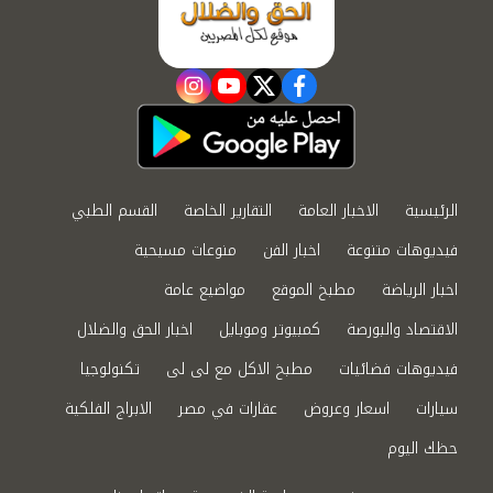
instagram
youtube
twitter
facebook
الرئيسية
الاخبار العامة
التقارير الخاصة
القسم الطبي
فيديوهات متنوعة
اخبار الفن
منوعات مسيحية
اخبار الرياضة
مطبخ الموقع
مواضيع عامة
الاقتصاد والبورصة
كمبيوتر وموبايل
اخبار الحق والضلال
فيديوهات فضائيات
مطبخ الاكل مع لى لى
تكنولوجيا
سيارات
اسعار وعروض
عقارات في مصر
الابراج الفلكية
حظك اليوم