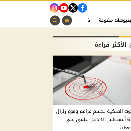
instagram
youtube
twitter
facebook
ديوهات متنوعة
اخبار الفن
منوعات مسيحية
اخبار الرياضة
الأكثر قراءة
وث الفلكية تحسم مزاعم وقوع زلزال
غدًا 6 أغسطس: لا دليل علمي على
قعات