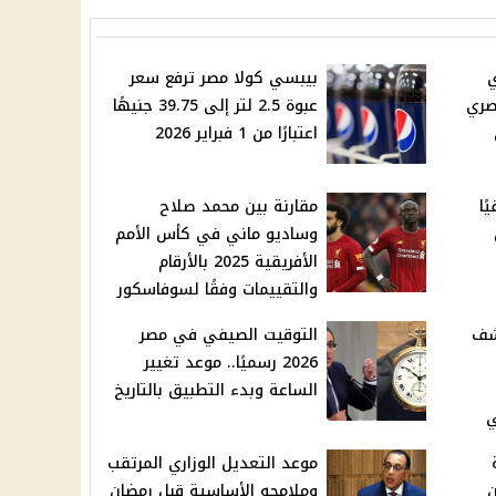
ي
بيبسي كولا مصر ترفع سعر
مصري
عبوة 2.5 لتر إلى 39.75 جنيهًا
اعتبارًا من 1 فبراير 2026
ًا
مقارنة بين محمد صلاح
وساديو ماني في كأس الأمم
الأفريقية 2025 بالأرقام
والتقييمات وفقًا لسوفاسكور
كشف
التوقيت الصيفي في مصر
2026 رسميًا.. موعد تغيير
الساعة وبدء التطبيق بالتاريخ
ي
موعد التعديل الوزاري المرتقب
ن
وملامحه الأساسية قبل رمضان