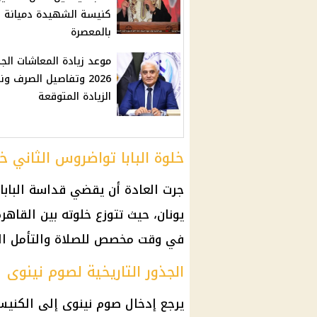
كنيسة الشهيدة دميانة
بالمعصرة
موعد زيادة المعاشات الج
2026 وتفاصيل الصرف و
الزيادة المتوقعة
خلوة البابا تواضروس الثاني خ
جرت العادة أن يقضي قداسة البابا
يونان، حيث تتوزع خلوته بين القاهر
في وقت مخصص للصلاة والتأمل الرو
الجذور التاريخية لصوم نينوى
يرجع إدخال صوم نينوى إلى الكنيسة