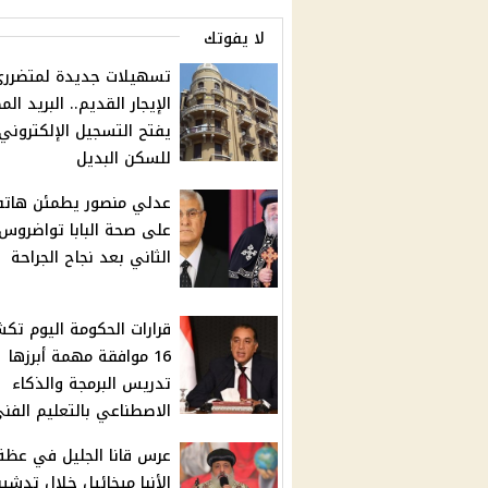
لا يفوتك
تسهيلات جديدة لمتضرر
الإيجار القديم.. البريد ال
يفتح التسجيل الإلكتروني
للسكن البديل
عدلي منصور يطمئن هاتفي
على صحة البابا تواضروس
الثاني بعد نجاح الجراحة
قرارات الحكومة اليوم ت
16 موافقة مهمة أبرزها
تدريس البرمجة والذكاء
الاصطناعي بالتعليم الفن
عرس قانا الجليل في عظة
الأنبا ميخائيل خلال تدشي