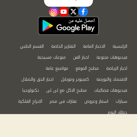
instagram
youtube
twitter
facebook
الرئيسية
الاخبار العامة
التقارير الخاصة
القسم الطبي
فيديوهات متنوعة
اخبار الفن
منوعات مسيحية
اخبار الرياضة
مطبخ الموقع
مواضيع عامة
الاقتصاد والبورصة
كمبيوتر وموبايل
اخبار الحق والضلال
فيديوهات فضائيات
مطبخ الاكل مع لى لى
تكنولوجيا
سيارات
اسعار وعروض
عقارات في مصر
الابراج الفلكية
حظك اليوم
من نحن
سياسة الخصوصية
اتصل بنا
©2024 الحق والضلال All Rights Reserved.