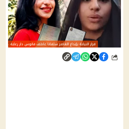
قرار النيابة بإيداع القاصر سلفانا عاطف فانوس دار رعاية
شارك