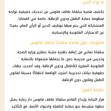
ما وراء الخبر
تكشف
قضية سلفانا عاطف فانوس
عن تحديات حقيقية تواجه
منظومة
حماية الطفل
وذوي الإعاقة، خاصة في القضايا
المتشابكة التي يتم فيها توظيف
الدين
أو
الرأي العام
، بعيدًا
عن الاعتبارات القانونية والإنسانية.
معلومات حول قضية سلفانا عاطف فانوس
سلفانا تعاني من
إعاقة ذهنية
مثبتة بتقارير وزارة
الصحة
،
وتدرس في مدرسة دمج، ما يجعلها مشمولة بالحماية
القانونية المقررة للأطفال وذوي الإعاقة. وقد أصدرت جهات
حقوقية بيانات تحذيرية اعتبرت
الواقعة
انتهاكًا جسيمًا لقانون
الطفل وقانون ذوي الإعاقة.
خلاصة القول
قرار
النيابة
بإيداع
القاصر
سلفانا عاطف فانوس
دار رعاية يمثل
خطوة متقدمة نحو حماية الطفلة واحتواء الأزمة، مع التأكيد