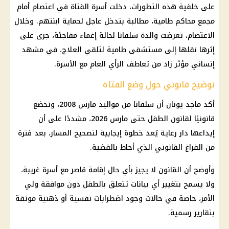
على خلفية هذه التطورات، دخلت أسرة الفتاة في اعتصام أمام
مجمع محاكم طامية، مطالبة بتدخل عاجل لحماية ابنتهم. وخلال
الاعتصام، تعرضت والدة سلفانا لحالة إغماء مفاجئة، جرى على
إثرها نقلها إلى مستشفى طامية لتلقي العلاج، في مشهد
إنساني مؤثر زاد من تعاطف الرأي العام مع الأسرة.
توضيح قانوني حول وضع الفتاة
أكد ماجد يونان أن سلفانا من مواليد مارس 2008، وتخضع
قانونيًا لقانون الطفل حتى مارس 2026، مشددًا على أن
إيداعها دار رعاية يُعد خطوة إيجابية لتصحيح المسار، بعد فترة
من الفراغ القانوني الذي أحاط بالقضية.
وأوضح أن
القانون
لا يجيز بأي حال إقامة
قاصر
مع أسرة غريبة،
ولا يسمح بتغيير أي بيانات تتعلق بالطفل دون موافقة ولي
الأمر، خاصة في حالات وجود اضطرابات نفسية أو ذهنية موثقة
بتقارير رسمية.