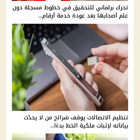
تحرك برلماني للتحقيق في خطوط مسجلة دون
علم أصحابها بعد عودة خدمة أرقام...
تنظيم الاتصالات يوقف شرائح من لا يحدّث
بياناته لإثبات ملكية الخط بدءًا...