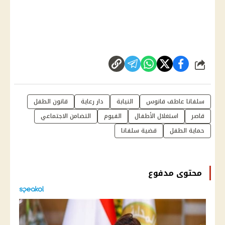
شارك
سلفانا عاطف فانوس
النيابة
دار رعاية
قانون الطفل
قاصر
استغلال الأطفال
الفيوم
التضامن الاجتماعي
حماية الطفل
قضية سلفانا
محتوى مدفوع