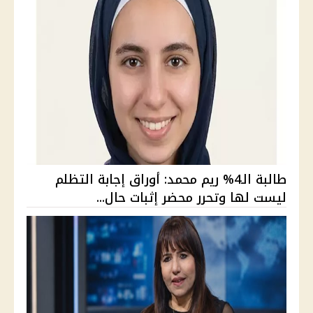
طالبة الـ4% ريم محمد: أوراق إجابة التظلم
ليست لها وتحرر محضر إثبات حال...