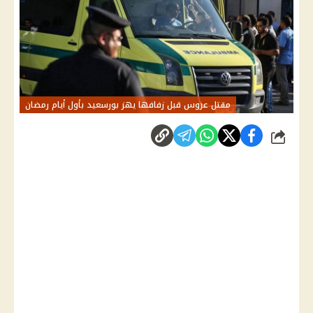
مقتل عروس قبل زفافها يهز بورسعيد بأول أيام رمضان
شارك