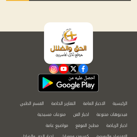
instagram
youtube
twitter
facebook
الرئيسية
الاخبار العامة
التقارير الخاصة
القسم الطبي
فيديوهات متنوعة
اخبار الفن
منوعات مسيحية
اخبار الرياضة
مطبخ الموقع
مواضيع عامة
الاقتصاد والبورصة
كمبيوتر وموبايل
اخبار الحق والضلال