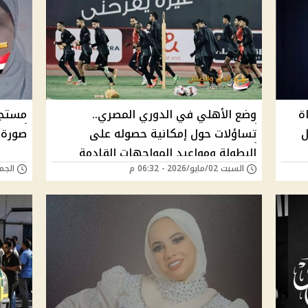
ة
وضع الأهلي في الدوري المصري..
مستجد
ل
تساؤلات حول إمكانية حصوله على
صورة 
البطولة ومواعيد المواجهات القادمة
السبت 02/مايو/2026 - 06:32 م
الجمعة 27/مارس/6