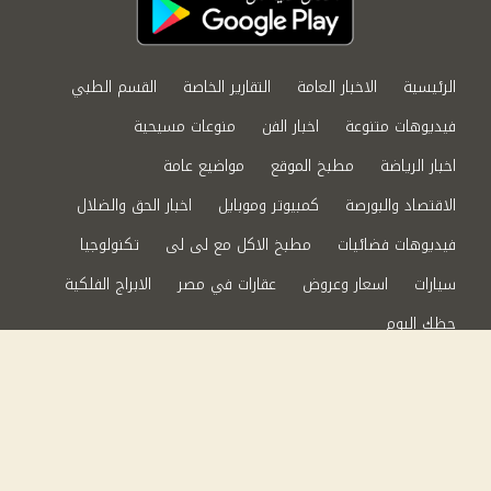
الرئيسية
الاخبار العامة
التقارير الخاصة
القسم الطبي
فيديوهات متنوعة
اخبار الفن
منوعات مسيحية
اخبار الرياضة
مطبخ الموقع
مواضيع عامة
الاقتصاد والبورصة
كمبيوتر وموبايل
اخبار الحق والضلال
فيديوهات فضائيات
مطبخ الاكل مع لى لى
تكنولوجيا
سيارات
اسعار وعروض
عقارات في مصر
الابراج الفلكية
حظك اليوم
من نحن
سياسة الخصوصية
اتصل بنا
©2024 الحق والضلال All Rights Reserved.
Powered by