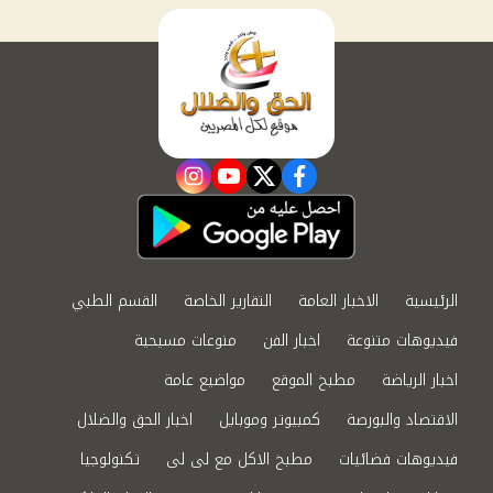
instagram
youtube
twitter
facebook
الرئيسية
الاخبار العامة
التقارير الخاصة
القسم الطبي
فيديوهات متنوعة
اخبار الفن
منوعات مسيحية
اخبار الرياضة
مطبخ الموقع
مواضيع عامة
الاقتصاد والبورصة
كمبيوتر وموبايل
اخبار الحق والضلال
فيديوهات فضائيات
مطبخ الاكل مع لى لى
تكنولوجيا