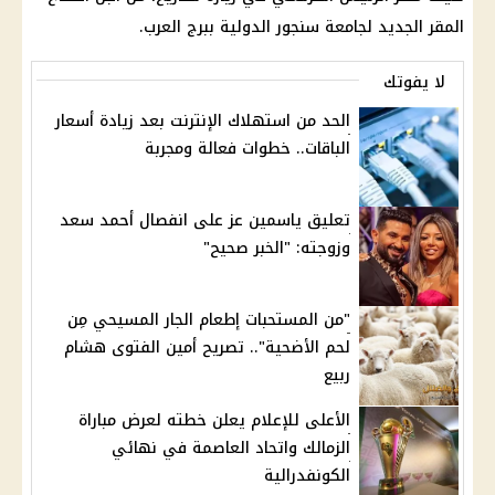
المقر الجديد لجامعة سنجور الدولية ببرج العرب.
لا يفوتك
الحد من استهلاك الإنترنت بعد زيادة أسعار
الباقات.. خطوات فعالة ومجربة
تعليق ياسمين عز على انفصال أحمد سعد
وزوجته: "الخبر صحيح"
"من المستحبات إطعام الجار المسيحي مِن
لحم الأضحية".. تصريح أمين الفتوى هشام
ربيع
الأعلى للإعلام يعلن خطته لعرض مباراة
الزمالك واتحاد العاصمة في نهائي
الكونفدرالية