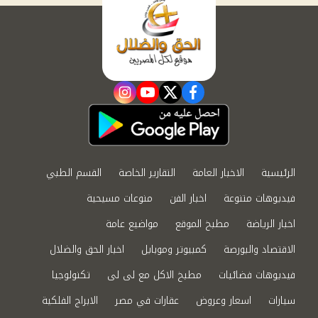
instagram
youtube
twitter
facebook
الرئيسية
الاخبار العامة
التقارير الخاصة
القسم الطبي
فيديوهات متنوعة
اخبار الفن
منوعات مسيحية
اخبار الرياضة
مطبخ الموقع
مواضيع عامة
الاقتصاد والبورصة
كمبيوتر وموبايل
اخبار الحق والضلال
فيديوهات فضائيات
مطبخ الاكل مع لى لى
تكنولوجيا
سيارات
اسعار وعروض
عقارات في مصر
الابراج الفلكية