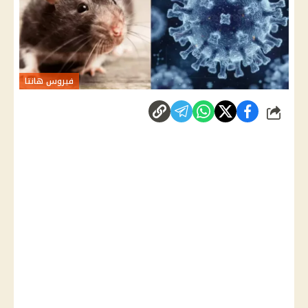
فيروس هانتا
شارك