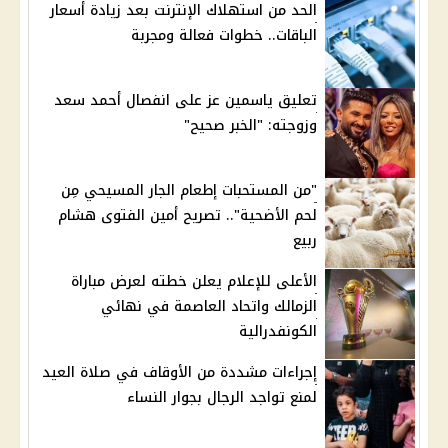
الحد من استهلاك الإنترنت بعد زيادة أسعار
الباقات.. خطوات فعالة ومجربة
تعليق ياسمين عز على انفصال أحمد سعد
وزوجته: "الخبر صحيح"
"من المستحبات إطعام الجار المسيحي مِن
لحم الأضحية".. تصريح أمين الفتوى هشام
ربيع
الأعلى للإعلام يعلن خطته لعرض مباراة
الزمالك واتحاد العاصمة في نهائي
الكونفدرالية
إجراءات مشددة من الأوقاف في صلاة العيد
لمنع تواجد الرجال بجوار النساء