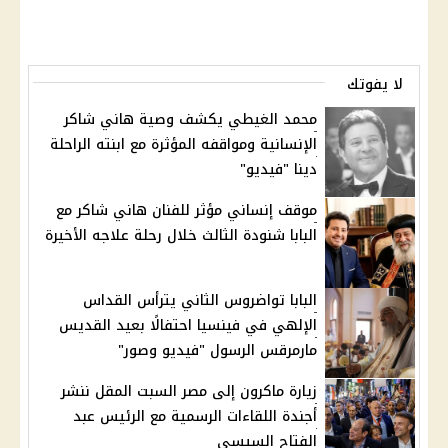
لا يفوتك
محمد الغيطي يكشف وصية هاني شاكر
الإنسانية ومواقفه المؤثرة مع ابنته الراحلة
دينا "فيديو"
موقف إنساني مؤثر للفنان هاني شاكر مع
البابا شنودة الثالث خلال رحلة علاجه الأخيرة
البابا تواضروس الثاني يترأس القداس
الإلهي في فينسيا احتفالًا بعيد القديس
مارمرقس الرسول "فيديو وصور"
زيارة ماكرون إلى مصر السبت المقل ننشر
أجندة اللقاءات الرسمية مع الرئيس عبد
الفتاح السيسي