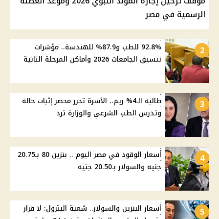
موقف ترحيل إجازة المولد النبوي 2026 وموعد العطلة
الرسمية في مصر
92.8% للطب و87.9% للهندسة.. مؤشرات
2
تنسيق الجامعات 2026 وأماكن المرحلة الثانية
طالبة الـ4% ريم.. الأسرة تحرر محضر إثبات حالة
3
وتدرس الطب الشرعي والوزارة ترد
أسعار الوقود في مصر اليوم .. بنزين 80 بـ20.75
4
جنيه والسولار بـ20.50 جنيه
أسعار البنزين والسولار.. شعبة البترول: لا قرار
5