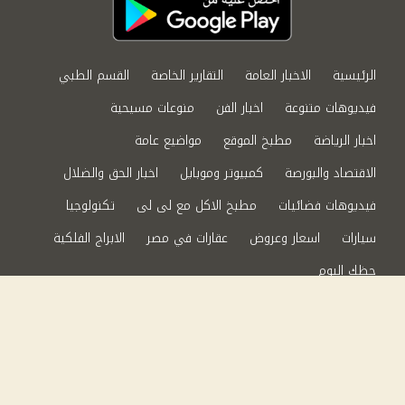
الرئيسية
الاخبار العامة
التقارير الخاصة
القسم الطبي
فيديوهات متنوعة
اخبار الفن
منوعات مسيحية
اخبار الرياضة
مطبخ الموقع
مواضيع عامة
الاقتصاد والبورصة
كمبيوتر وموبايل
اخبار الحق والضلال
فيديوهات فضائيات
مطبخ الاكل مع لى لى
تكنولوجيا
سيارات
اسعار وعروض
عقارات في مصر
الابراج الفلكية
حظك اليوم
من نحن
سياسة الخصوصية
اتصل بنا
©2024 الحق والضلال All Rights Reserved.
Powered by