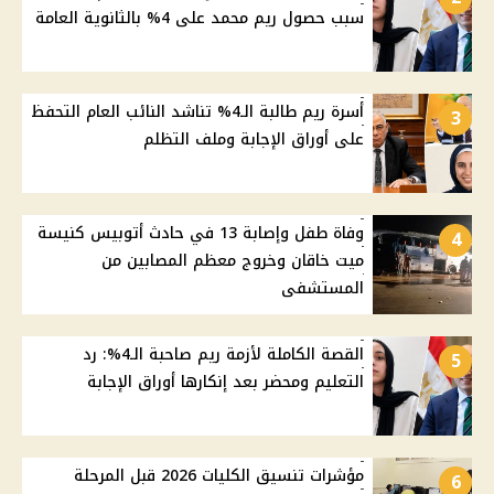
سبب حصول ريم محمد على 4% بالثانوية العامة
أسرة ريم طالبة الـ4% تناشد النائب العام التحفظ
3
على أوراق الإجابة وملف التظلم
وفاة طفل وإصابة 13 في حادث أتوبيس كنيسة
4
ميت خاقان وخروج معظم المصابين من
المستشفى
القصة الكاملة لأزمة ريم صاحبة الـ4%: رد
5
التعليم ومحضر بعد إنكارها أوراق الإجابة
مؤشرات تنسيق الكليات 2026 قبل المرحلة
6