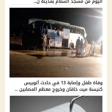
اليوم من مسجد السلام بمدينة ن...
وفاة طفل وإصابة 13 في حادث أتوبيس
كنيسة ميت خاقان وخروج معظم المصابين ...