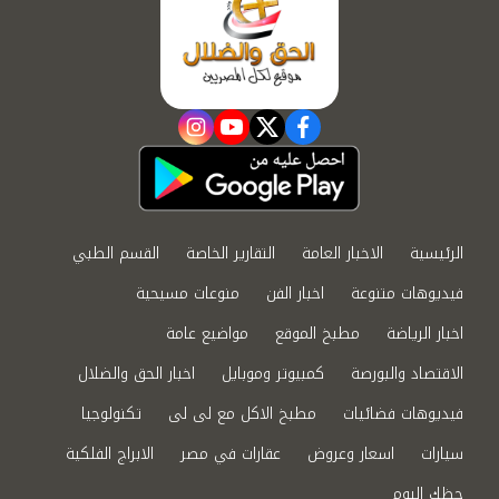
instagram
youtube
twitter
facebook
الرئيسية
الاخبار العامة
التقارير الخاصة
القسم الطبي
فيديوهات متنوعة
اخبار الفن
منوعات مسيحية
اخبار الرياضة
مطبخ الموقع
مواضيع عامة
الاقتصاد والبورصة
كمبيوتر وموبايل
اخبار الحق والضلال
فيديوهات فضائيات
مطبخ الاكل مع لى لى
تكنولوجيا
سيارات
اسعار وعروض
عقارات في مصر
الابراج الفلكية
حظك اليوم