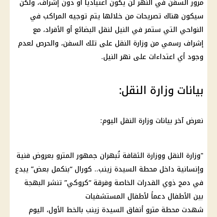
مرور السفن في النهر لن يكون اعتيادياً أو دون إشراف، ولكن
سيكون هناك تصريحات من خلالها يتم توجيه المراكب في
النواحي التي ستمر في النيل لنقل البضائع أو الأفراد، مع
إشراف رسمي من وزارة النقل على تلك السفن، والحرص لعدم
وجود أي اعتداءات على نهر النيل.
بيانات وزارة النقل:
نعرض آخر بيانات وزارة النقل اليوم:
"وزارة النقل ووزارة الثقافة تُبهران جمهور المترو بعروض فنية
وإنسانية داخل محطة السيدة زينب.. كورال “بنكمل بعض” يبدع
في دمج ذوي القدرات الخاصة وفرقة “كروكي” تنشر البهجة
بين الأطفال دعماً لأطفال المستشفيات
شهدت محطة مترو أنفاق السيدة زينب بالخط الأول، اليوم