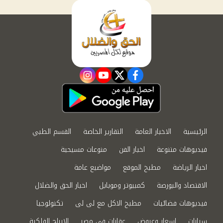
instagram
youtube
twitter
facebook
الرئيسية
الاخبار العامة
التقارير الخاصة
القسم الطبي
فيديوهات متنوعة
اخبار الفن
منوعات مسيحية
اخبار الرياضة
مطبخ الموقع
مواضيع عامة
الاقتصاد والبورصة
كمبيوتر وموبايل
اخبار الحق والضلال
فيديوهات فضائيات
مطبخ الاكل مع لى لى
تكنولوجيا
سيارات
اسعار وعروض
عقارات في مصر
الابراج الفلكية