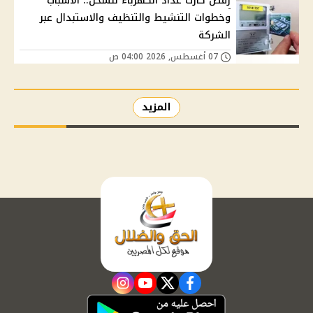
رفض كارت عداد الكهرباء للشحن.. الأسباب
وخطوات التنشيط والتنظيف والاستبدال عبر
الشركة
07 أغسطس, 2026 04:00 ص
المزيد
instagram
youtube
twitter
facebook