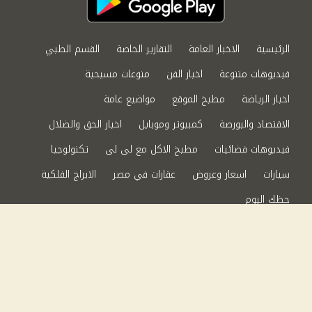
الرئيسية
الاخبار العامة
التقارير الخاصة
القسم الطبي
فيديوهات متنوعة
اخبار الفن
منوعات مسيحية
اخبار الرياضة
مطبخ الموقع
مواضيع عامة
الاقتصاد والبورصة
كمبيوتر وموبايل
اخبار الحق والضلال
فيديوهات فضائيات
مطبخ الاكل مع لى لى
تكنولوجيا
سيارات
اسعار وعروض
عقارات في مصر
الابراج الفلكية
حظك اليوم
من نحن
سياسة الخصوصية
اتصل بنا
©2024 الحق والضلال All Rights Reserved.
Powered by