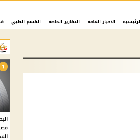
لرئيسية
الاخبار العامة
التقارير الخاصة
القسم الطبي
في
1
البح
مصر 
المد