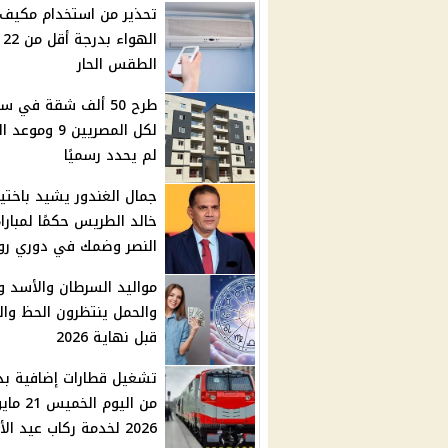
تحذير من استخدام مكيف
اله
الطقس الحار
طرح 50 ألف شقة في 
لكل المصريين 9 وموع
لم يحدد رسميًا
جمال الغندور يشيد باختيا
خالد الطريس حكمًا لمبارا
النصر وضمك في دوري ر
مواليد السرطان والأسد وا
والحمل ينتظرون الحظ وال
قبل نهاية 2026
تشغيل قطارات إضافية بد
من اليوم الخميس 21 
2026 لخدمة ركاب عيد الأضحى