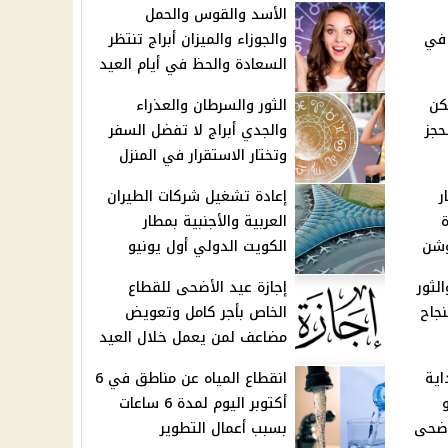
الأسد والقوس والحمل
واء بدرجة أقل من 22 في
والجوزاء والميزان أبراج تنتظر
السعادة والحظ في أيام العيد
سكن
الثور والسرطان والعذراء
د الحجز
والجدي أبراج لا تفضل السفر
وتختار الاستقرار في المنزل
ر
إعادة تشغيل شركات الطيران
ة
العربية والأجنبية بمطار
وشن
الكويت الدولي أول يونيو
لثور
إجازة عيد الأضحى للقطاع
نجاح
الخاص بأجر كامل وتعويض
مضاعف لمن يعمل خلال العيد
اية
انقطاع المياه عن مناطق في 6
مايو
أكتوبر اليوم لمدة 6 ساعات
بسبب أعمال التطوير