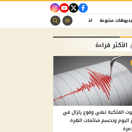
instagram
youtube
twitter
facebook
ديوهات متنوعة
اخبار الفن
منوعات مسيحية
اخبار الرياضة
الأكثر قراءة
وث الفلكية تنفي وقوع زلزال في
اليوم وتحسم شائعات الهزة
مرة