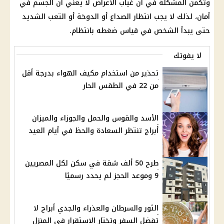
وتكمن المشكلة في أن
غياب
الأعراض لا يعني أن الجسم في
أمان، لذلك لا يجب انتظار الصداع أو الدوخة أو التعب الشديد
حتى يبدأ الشخص في قياس ضغطه بانتظام.
لا يفوتك
تحذير من استخدام مكيف الهواء بدرجة أقل
من 22 في الطقس الحار
الأسد والقوس والحمل والجوزاء والميزان
أبراج تنتظر السعادة والحظ في أيام العيد
طرح 50 ألف شقة في سكن لكل المصريين
9 وموعد الحجز لم يحدد رسميًا
الثور والسرطان والعذراء والجدي أبراج لا
تفضل السفر وتختار الاستقرار في المنزل