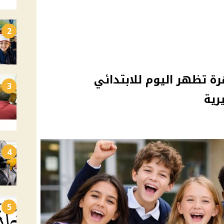
2
رة تظهر اليوم للابتدائي
3
رية
4
5