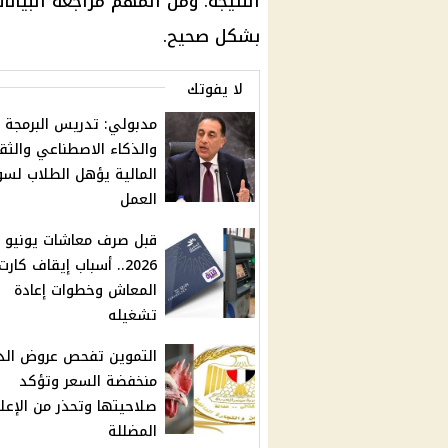
النتيجة. ومن المهم مراجعة البيان
بشكل صحيح.
لا يفوتك
مدبولي: تدريس البرمجة
والذكاء الاصطناعي والثق
المالية يؤهل الطلاب لس
العمل
قبل صرف معاشات يونيو
2026.. أسباب إيقاف كارت
المعاش وخطوات إعادة
تشغيله
التموين تفحص عروض الد
منخفضة السعر وتؤكد
صلاحيتها وتحذر من الإعلا
المضللة