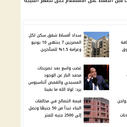
ات قبل الضغط على الاستعلام حتى تظهر النتيجة
سداد أقساط شقق سكن لكل
افة
المصريين 7 ينتهي 10 يونيو
وق
وغرامة 1.5% للمتأخرين
غضب واسع بعد تصريحات
محمد الباز عن الوجود
المسيحي والقمص أثناسيوس
يرد: لولا الله ما بقينا
واجن
قيمة التصالح في مخالفات
البناء تبدأ من 50 جنيهًا وتصل
نات
إلى 2500 جنيه للمتر