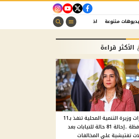
instagram
youtube
twitter
facebook
ديوهات متنوعة
اخبار الفن
منوعات مسيحية
اخبار الرياضة
الأكثر قراءة
قرارات وزيرة التنمية المحلية تنفذ بـ11
محافظة ..إحالة 81 حالة للنيابات بعد
ت تفتيشية علي المخالفات