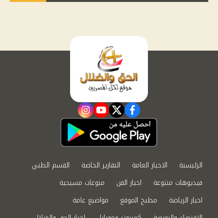
instagram
youtube
twitter
facebook
الرئيسية
الاخبار العامة
التقارير الخاصة
القسم الطبي
فيديوهات متنوعة
اخبار الفن
منوعات مسيحية
اخبار الرياضة
مطبخ الموقع
مواضيع عامة
الاقتصاد والبورصة
كمبيوتر وموبايل
اخبار الحق والضلال