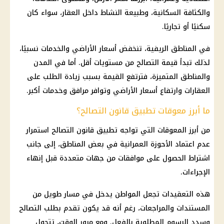
والكثافة السكانية، وطبيعة النشاط داخل العقار، سواء كان
سكنيًا أو تجاريًا.
في المناطق الريفية، تنخفض
أسعار
الأراضي والخدمات نسبيًا،
لذلك تبدأ قيمة
التصالح
من مستويات أقل. أما في المدن
والمناطق المتميزة، فترتفع القيمة بسبب زيادة الطلب على
العقارات وارتفاع
أسعار
الأراضي وتوافر مرافق وخدمات أكبر.
ما أبرز معوقات تطبيق قانون التصالح؟
من أبرز المعوقات التي تواجه
تطبيق قانون التصالح
استمرار
عدم اعتماد
الأحوزة العمرانية
في بعض المناطق، إلى جانب
اشتراط الحصول على موافقات من جهات متعددة قبل إنهاء
الإجراءات.
هذه التعقيدات تجعل المواطن يدخل في مسار طويل من
المستندات والمراجعات، رغم أنه قد يكون تقدم بطلب
التصالح
وسدد الرسوم المطلوبة بالفعل. ومع مرور الوقت، تتحول