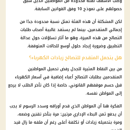
وصب الأسقف لفئة محدودة من المواطنين الذين سبق
حصولهم على نموذج 10 وفق القوانين السابقة.
لكن المشكلة أن هذه الفئة تمثل نسبة محدودة جدًا من
إجمالي المتقدمين، بينما لم يستفد غالبية أصحاب
طلبات
التصالح
من هذه الميزة، وهو ما أثار تساؤلات حول عدالة
التطبيق وضرورة إيجاد حلول أوسع للحالات المتوقفة.
هل يتحمل المتقدم للتصالح زيادات الكهرباء؟
من بين النقاط المثيرة للجدل رفض تحميل المواطنين
المتقدمين بطلبات التصالح أعباء إضافية في
أسعار
الكهرباء
قبل حسم موقفهم القانوني، خاصة إذا كان تأخر الطلب لا يرجع
إلى المواطن نفسه.
الفكرة هنا أن المواطن الذي قدم أوراقه وسدد الرسوم لا يجب
أن يدفع ثمن البطء الإداري مرتين؛ مرة بتأخر تقنين وضعه،
ومرة بتحميله زيادات أو تكلفة أعلى رغم أن ملفه ما زال قيد