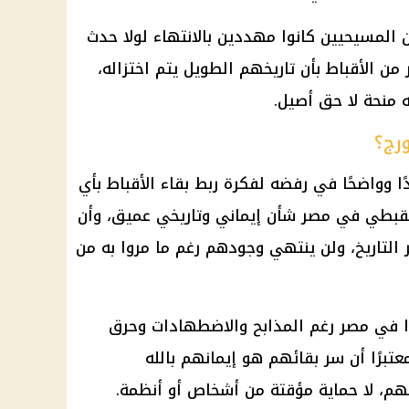
ن المسيحيين كانوا مهددين بالانتهاء لولا حدث
 الأقباط بأن تاريخهم الطويل يتم اختزاله،
ه
منحة
لا حق أصيل.
رج؟
 وواضحًا في رفضه لفكرة ربط بقاء الأقباط بأي
قبطي في مصر شأن إيماني وتاريخي عميق، وأن
التاريخ، ولن ينتهي وجودهم رغم ما مروا به من
ا في مصر رغم المذابح والاضطهادات وحرق
عتبرًا أن سر بقائهم هو إيمانهم بالله
، لا حماية مؤقتة من أشخاص أو أنظمة.