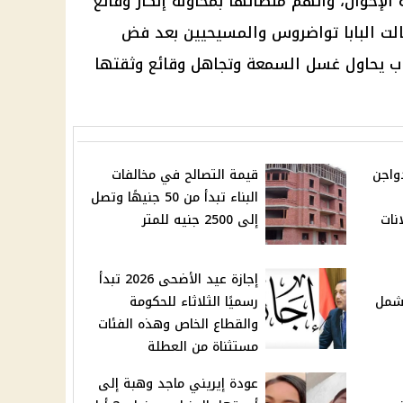
الإخوان، واتهم منصاتها بمحاولة إنكار وقائع
الت
البابا تواضروس
والمسيحيين بعد فض
طاب يحاول غسل السمعة وتجاهل وقائع وثقتها
واجن
قيمة التصالح في مخالفات
البناء تبدأ من 50 جنيهًا وتصل
نات
إلى 2500 جنيه للمتر
إجازة عيد الأضحى 2026 تبدأ
ثاني من 2026 تشمل
رسميًا الثلاثاء للحكومة
والقطاع الخاص وهذه الفئات
مستثناة من العطلة
عودة إيريني ماجد وهبة إلى