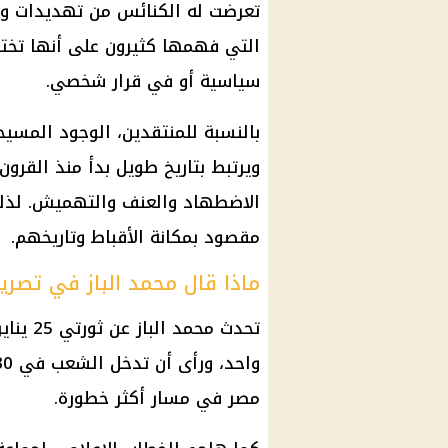
تعرضت له
الكنائس
من تهديدات واع
التي فهمها كثيرون على أنها تخ
سياسية أو في
قرار
شخصي.
بالنسبة للمنتقدين، الوجود المس
ويرتبط بتاريخ طويل بدأ منذ القرو
الاضطهاد والعنف والتهميش. لذلك 
مقصود بمكانة الأقباط وتاريخهم.
ماذا قال محمد الباز في تصري
واحد، ورأى أن تدخل الشعب في 30 يونيو ودور
مصر في مسار أكثر خطورة.