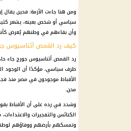
ومن هنا جاءت الأزمة: فحين يقال إ
سياسي أو شخص بعينه، يشعر كثير من
وأن بقاءهم في وطنهم يُعرض كأن
كيف رد القمص أثناسيوس جو
رد القمص أثناسيوس جورج جاء حادًا
طرف سياسي، مؤكدًا أن الوجود ال
الأقباط موجودون في مصر منذ فجر 
محن.
وشدد في رده على أن الأقباط بقو
الكنائس
والتفجيرات والاعتداءات، م
وتمسكهم بأرضهم ووفاؤهم لوطنهم