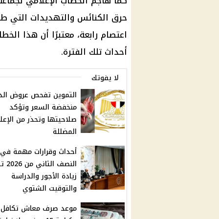
كما هاجم الخطاب الإعلامي لجماعة 
حرق
الكنائس
والتهديدات التي ط
اعتصام رابعة، معتبرًا أن هذا الخ
أحداث تلك الفترة.
لا يفوتك
التموين تفحص عروض الد
منخفضة السعر وتؤكد
صلاحيتها وتحذر من الإعلا
المضللة
أحداث وقرارات مهمة في
النصف ال
زيادة الأجور والدراسة
والتوقيت الشتوي
موعد صرف معاش تكافل