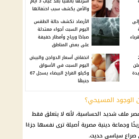
ة
أسرتها بالمنيا بعد غياب 3 أيام
والأمن يكشف سبب اختفائها
إلى
الأرصاد تكشف حالة الطقس
اليوم السبت أجواء معتدلة
رباء
صباحًا ورياح وأمطار خفيفة
على بعض المناطق
20
انخفاض أسعار الدواجن والبيض
لن
اليوم السبت في الأسواق
يدة
وكيلو الفراخ البيضاء يسجل 67
جنيهًا
 الوجود المسيحي؟
ر ملف شديد الحساسية، لأنه لا يتعلق فقط
ًا وجماعة دينية مصرية أصيلة ترى نفسها جزءًا
ي صراع سياسي حديث.