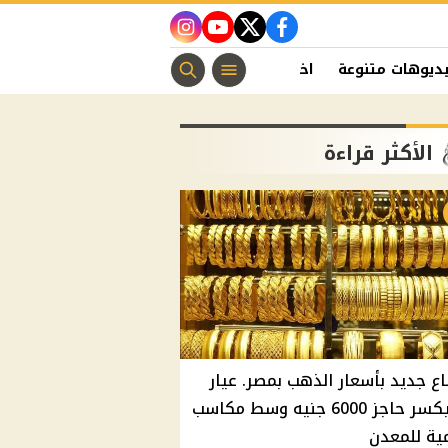
instagram
youtube
twitter
facebook
ديوهات متنوعة
اخبار الفن
منوعات مسيحية
اخبار الرياضة
الأكثر قراءة
اع جديد بأسعار الذهب بمصر. عيار
21 يكسر حاجز 6000 جنيه وسط مكاسب
ية للمعدن