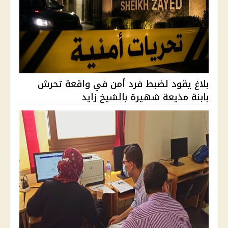
بلاغ يقود لضبط فرد أمن في واقعة تحرش
بابنة مذيعة شهيرة بالشيخ زايد