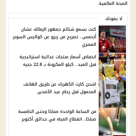
الصحة العالمية.
لا يفوتك
كنت بسمع شتائم جمهور الزمالك عشان
أتحمس.. تصريح من زيزو عن كواليس السوبر
المصري
انخفاض أسعار منتجات غذائية استراتيجية
قبل العيد.. كيلو المكرونة بـ 22.8 جنيه
اشحن كارت الكهرباء عن طريق الهاتف
المحمول قبل زحام عيد الأضحى
من الساعة الواحدة صباحًا وحتى الخامسة
صباحًا.. انقطاع المياه في حدائق أكتوبر