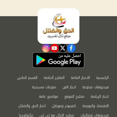
instagram
youtube
twitter
facebook
الرئيسية
الاخبار العامة
التقارير الخاصة
القسم الطبي
فيديوهات متنوعة
اخبار الفن
منوعات مسيحية
اخبار الرياضة
مطبخ الموقع
مواضيع عامة
الاقتصاد والبورصة
كمبيوتر وموبايل
اخبار الحق والضلال
فيديوهات فضائيات
مطبخ الاكل مع لى لى
تكنولوجيا