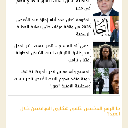
الداخلية بشأن أسباب تتعلق بالصالح العام
في مصر
الحكومة تعلن عدد أيام إجازة عيد الأضحى
2026 من وقفة عرفات حتى نهاية العطلة
الرسمية
يدعي أنه المسيح .. ناصر بيست يثير الجدل
بعد إطلاق النار قرب البيت الأبيض لمحاولة
إغتيال ترامب
المسيح وأسامة بن لادن: أمريكا تكشف
هوية منفذ هجوم البيت الأبيض ناصر بيست
وسجلاتة الأمنية "صور"
ما الرقم المخصص لتلقي شكاوى المواطنين خلال
العيد؟