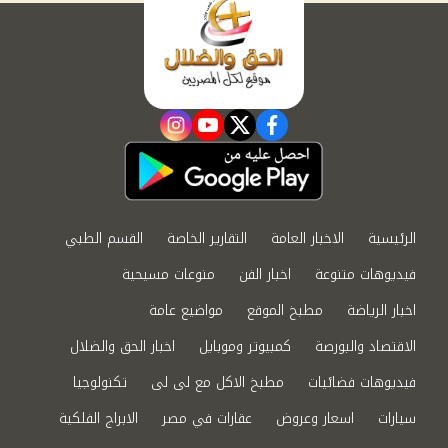
instagram
youtube
twitter
facebook
الرئيسية
الاخبار العامة
التقارير الخاصة
القسم الطبي
فيديوهات متنوعة
اخبار الفن
منوعات مسيحية
اخبار الرياضة
مطبخ الموقع
مواضيع عامة
الاقتصاد والبورصة
كمبيوتر وموبايل
اخبار الحق والضلال
فيديوهات فضائيات
مطبخ الاكل مع لى لى
تكنولوجيا
سيارات
اسعار وعروض
عقارات في مصر
الابراج الفلكية