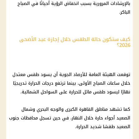
بالإرشادات المرورية بسبب انخفاض الرؤية أحيانًا في الصباح
الباكر.
كيف ستكون حالة الطقس خلال إجازة عيد الأضحى
2026؟
توقعت
الهيئة العامة للأرصاد الجوية
أن يسود
طقس
معتدل
خلال ساعات الصباح الأولى، بينما ترتفع
درجات الحرارة
تدريجيًا
نهارًا ليسود
طقس
مائل للحرارة على السواحل الشمالية.
كما تشهد مناطق
القاهرة
الكبرى والوجه البحري وشمال
الصعيد أجواء حارة خلال النهار، في حين تسجل
محافظات
جنوب
الصعيد طقسًا شديد
الحرارة
.