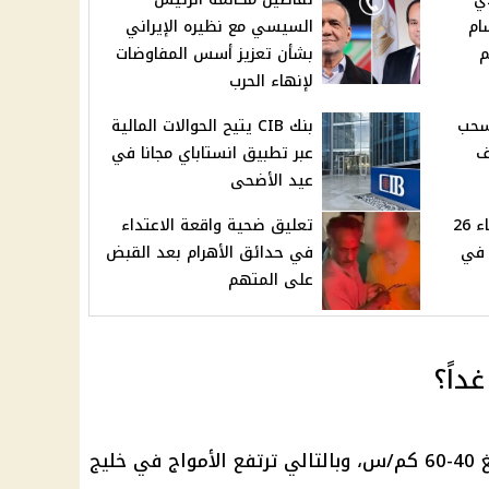
ام
السيسي مع نظيره الإيراني
م
بشأن تعزيز أسس المفاوضات
لإنهاء الحرب
سحب
بنك CIB يتيح الحوالات المالية
ف
عبر تطبيق انستاباي مجانا في
عيد الأضحى
أخبار الحكومة اليوم الثلاثاء 26
تعليق ضحية واقعة الاعتداء
ولة في
في حدائق الأهرام بعد القبض
على المتهم
داً؟
ستكون سرعة الرياح مثيرة حيث تبلغ 40-60 كم/س، وبالتالي ترتفع الأمواج في خليج