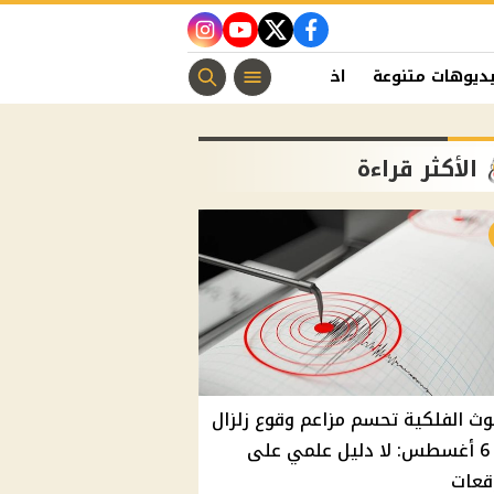
instagram
youtube
twitter
facebook
ديوهات متنوعة
اخبار الفن
منوعات مسيحية
اخبار الرياضة
الأكثر قراءة
وث الفلكية تحسم مزاعم وقوع زلزال
غدًا 6 أغسطس: لا دليل علمي على
قعات