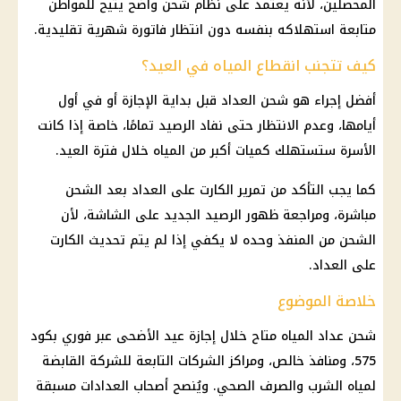
المحصلين، لأنه يعتمد على نظام شحن واضح يتيح للمواطن
متابعة استهلاكه بنفسه دون انتظار فاتورة شهرية تقليدية.
كيف تتجنب انقطاع المياه في العيد؟
أفضل إجراء هو شحن العداد قبل بداية الإجازة أو في أول
أيامها، وعدم الانتظار حتى نفاد الرصيد تمامًا، خاصة إذا كانت
الأسرة ستستهلك كميات أكبر من المياه خلال فترة العيد.
كما يجب التأكد من تمرير الكارت على العداد بعد الشحن
مباشرة، ومراجعة ظهور الرصيد الجديد على الشاشة، لأن
الشحن من المنفذ وحده لا يكفي إذا لم يتم تحديث الكارت
على العداد.
خلاصة الموضوع
شحن عداد المياه متاح خلال
إجازة عيد الأضحى
عبر
فوري
بكود
575، ومنافذ خالص، ومراكز الشركات التابعة للشركة القابضة
لمياه الشرب والصرف الصحي. ويُنصح أصحاب
العدادات مسبقة