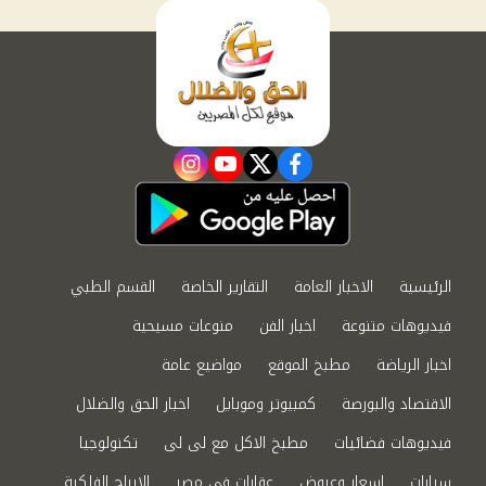
instagram
youtube
twitter
facebook
الرئيسية
الاخبار العامة
التقارير الخاصة
القسم الطبي
فيديوهات متنوعة
اخبار الفن
منوعات مسيحية
اخبار الرياضة
مطبخ الموقع
مواضيع عامة
الاقتصاد والبورصة
كمبيوتر وموبايل
اخبار الحق والضلال
فيديوهات فضائيات
مطبخ الاكل مع لى لى
تكنولوجيا
سيارات
اسعار وعروض
عقارات في مصر
الابراج الفلكية