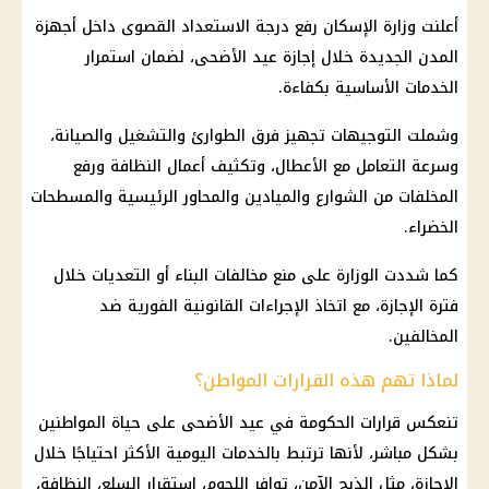
أعلنت
وزارة الإسكان
رفع درجة الاستعداد القصوى داخل أجهزة
المدن الجديدة خلال
إجازة عيد الأضحى
، لضمان استمرار
الخدمات الأساسية بكفاءة.
وشملت التوجيهات تجهيز فرق الطوارئ والتشغيل والصيانة،
وسرعة التعامل مع الأعطال، وتكثيف أعمال النظافة ورفع
المخلفات من الشوارع والميادين والمحاور الرئيسية والمسطحات
الخضراء.
كما شددت الوزارة على منع
مخالفات البناء
أو التعديات خلال
فترة الإجازة، مع اتخاذ الإجراءات القانونية الفورية ضد
المخالفين.
لماذا تهم هذه القرارات المواطن؟
تنعكس قرارات
الحكومة
في
عيد الأضحى
على حياة المواطنين
بشكل مباشر، لأنها ترتبط بالخدمات اليومية الأكثر احتياجًا خلال
الإجازة، مثل الذبح الآمن، توافر
اللحوم
، استقرار السلع، النظافة،