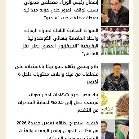
إنفعال رئيس الوزراء مصطفى مدبولي
بسبب توقف المرور خلال جولة ميدانية
بمنطقة طلعت حرب "فيديو"
القنوات المجانية الناقلة لمباراة الزمالك
واتحاد العاصمة بنهائي الكونفدرالية
الإفريقية "التليفزيون المصري يعلن نقل
الماتش"
بلاغ رسمي يتهم حمو بيكا بالاستيلاء على
متعلقات من فيلا وإتلاف محتويات داخل 6
أكتوبر
بنك مصر يطرح شهادات ادخار بعوائد
مرتفعة تصل إلى 20.5% لحماية المدخرات
من التضخم
كيفية استخراج بطاقة تموين جديدة 2026
من مكاتب التموين ومصر الرقمية والفئات
المستفيدة ومدة الاستلام