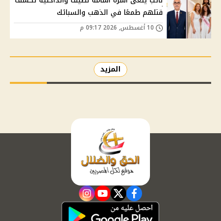
نائب ينعى أسرة أسامة نصيف والداخلية تكشف
قتلهم طمعًا في الذهب والسبائك
10 أغسطس, 2026 09:17 م
المزيد
instagram
youtube
twitter
facebook