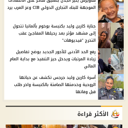
ساويرس يثير الجدل بتعليق ساخر على الانتقادات
الموجهة للبنك التجاري الدولي CIB وعز العرب يرد
جنازة كارين وليد بكنيسة بوخوم بألمانيا تتحول
إلى مشهد مؤثر بعد رحيلها المفاجئ عقب
التخرج "فيديوهات"
رفع الحد الأدنى للأجور الجديد يوضح تفاصيل
زيادة المرتبات ويدخل حيز التنفيذ مع بداية العام
المالي
أسرة كارين وليد جرجس تكشف عن حياتها
الروحية وخدمتها الصامتة بالكنيسة واخر طلب
قبل وفاتها
الأكثر قراءة