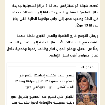
تخطط شركة كونسنتركس لإضافة 5 مراكز تشغيلية جديدة
خلال العامين المقبلين، ليصل نشاطها إلى محافظات جديدة
في الدلتا وصعيد مصر، إلى جانب مراكزها الحالية التي يبلغ
عددها 13 مركزًا.
ويمثل التوسع خارج القاهرة والمدن الكبرى نقطة مهمة
للشباب في المحافظات، لأنه يقلل الحاجة إلى الانتقال للعاصمة
بحثًا عن العمل، ويفتح المجال أمام وظائف رقمية وخدمية داخل
نطاق جغرافي أقرب لمحل الإقامة.
لا يفوتك
فيفي عبده تكشف إصابتها بكسر في
القدم بعد سقوطها داخل منزلها ونقلها
للمستشفى .. "ربنا يعوضني خير"
القبض على نسيم عبد المسيح بتمزيق صور
دينية مسيحية والإساءة لرموز مقدسة بعد