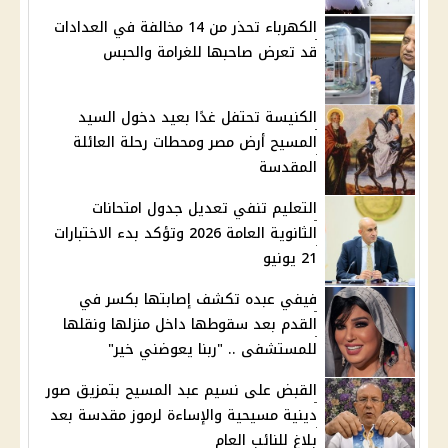
الكهرباء تحذر من 14 مخالفة في العدادات
قد تعرض صاحبها للغرامة والحبس
الكنيسة تحتفل غدًا بعيد دخول السيد
المسيح أرض مصر ومحطات رحلة العائلة
المقدسة
التعليم تنفي تعديل جدول امتحانات
الثانوية العامة 2026 وتؤكد بدء الاختبارات
21 يونيو
فيفي عبده تكشف إصابتها بكسر في
القدم بعد سقوطها داخل منزلها ونقلها
للمستشفى .. "ربنا يعوضني خير"
القبض على نسيم عبد المسيح بتمزيق صور
دينية مسيحية والإساءة لرموز مقدسة بعد
بلاغ للنائب العام