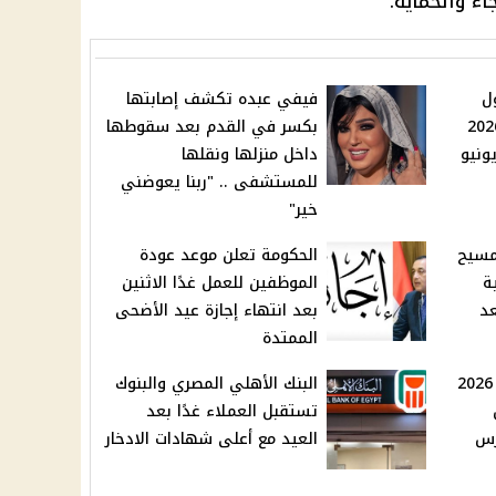
اء والحماية.
ل
فيفي عبده تكشف إصابتها
ات الثانوية العامة 2026
بكسر في القدم بعد سقوطها
داخل منزلها ونقلها
للمستشفى .. "ربنا يعوضني
خير"
مسيح
الحكومة تعلن موعد عودة
ة
الموظفين للعمل غدًا الاثنين
عد
بعد انتهاء إجازة عيد الأضحى
الممتدة
حجب نتيجة صفوف النقل 2026
البنك الأهلي المصري والبنوك
تستقبل العملاء غدًا بعد
رس
العيد مع أعلى شهادات الادخار