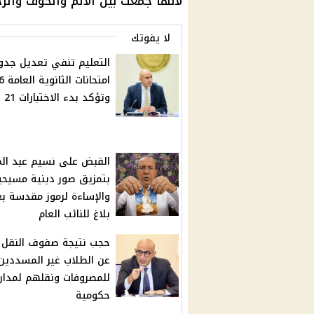
لأنها جمعت بين الألم والخوف والرج
لا يفوتك
التعليم تنفي تعديل جدو
امتحان
وتؤكد بدء الاختبارات 21 يونيو
القبض على نسيم عبد ال
بتمزيق صور دينية مسيحي
والإساءة لرموز مقدسة ب
بلاغ للنائب العام
عن الطلاب غير المسددين
للمصروفات ونقلهم لمدا
حكومية