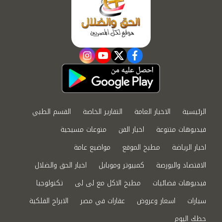
instagram
youtube
twitter
facebook
الرئيسية
الاخبار العامة
التقارير الخاصة
القسم الطبي
فيديوهات متنوعة
اخبار الفن
منوعات مسيحية
اخبار الرياضة
مطبخ الموقع
مواضيع عامة
الاقتصاد والبورصة
كمبيوتر وموبايل
اخبار الحق والضلال
فيديوهات فضائيات
مطبخ الاكل مع لى لى
تكنولوجيا
سيارات
اسعار وعروض
عقارات في مصر
الابراج الفلكية
حظك اليوم