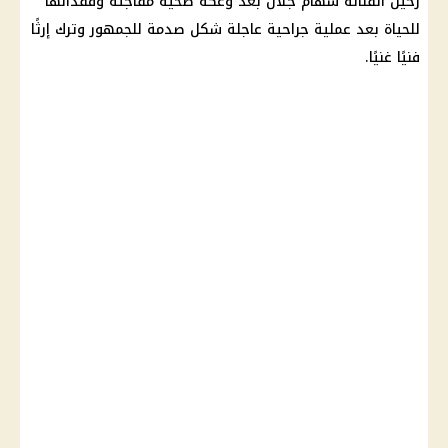
رحيل الفنانة سهام جلال بعد وعكة صحية مفاجئة وفقدانها
للحياة بعد عملية جراحية عاجلة شكل صدمة للجمهور وترك إرثًا
فنيًا غنيًا.