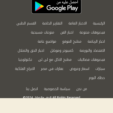
الرئيسية
الاخبار العامة
التقارير الخاصة
القسم الطبي
فيديوهات متنوعة
اخبار الفن
منوعات مسيحية
اخبار الرياضة
مطبخ الموقع
مواضيع عامة
الاقتصاد والبورصة
كمبيوتر وموبايل
اخبار الحق والضلال
فيديوهات فضائيات
مطبخ الاكل مع لى لى
تكنولوجيا
سيارات
اسعار وعروض
عقارات في مصر
الابراج الفلكية
حظك اليوم
من نحن
سياسة الخصوصية
اتصل بنا
©2024 الحق والضلال All Rights Reserved.
Powered by