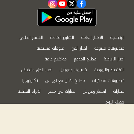
instagram
youtube
twitter
facebook
الرئيسية
الاخبار العامة
التقارير الخاصة
القسم الطبي
فيديوهات متنوعة
اخبار الفن
منوعات مسيحية
اخبار الرياضة
مطبخ الموقع
مواضيع عامة
الاقتصاد والبورصة
كمبيوتر وموبايل
اخبار الحق والضلال
فيديوهات فضائيات
مطبخ الاكل مع لى لى
تكنولوجيا
سيارات
اسعار وعروض
عقارات في مصر
الابراج الفلكية
حظك اليوم
من نحن
سياسة الخصوصية
اتصل بنا
©2024 الحق والضلال All Rights Reserved.