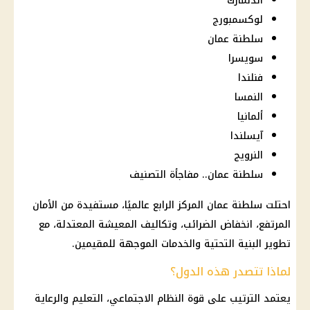
الدنمارك
لوكسمبورج
سلطنة عمان
سويسرا
فنلندا
النمسا
ألمانيا
آيسلندا
النرويج
سلطنة عمان.. مفاجأة التصنيف
احتلت سلطنة عمان المركز الرابع عالميًا، مستفيدة من الأمان
المرتفع، انخفاض الضرائب، وتكاليف المعيشة المعتدلة، مع
تطوير البنية التحتية والخدمات الموجهة للمقيمين.
لماذا تتصدر هذه الدول؟
يعتمد الترتيب على قوة النظام الاجتماعي، التعليم والرعاية