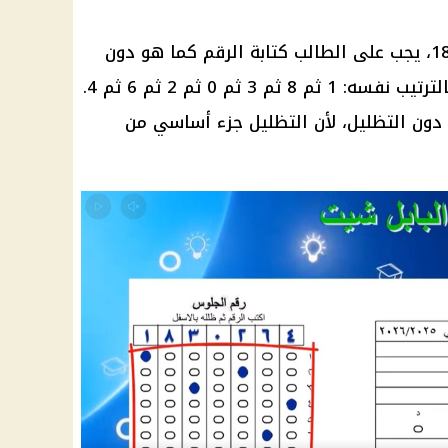
فإذا كان رقم الجلوس مثلًا 1830264، يجب على الطالب كتابة الرقم كما هو دون
حذف أو إضافة، ثم تظليل الأرقام بالترتيب نفسه: 1 ثم 8 ثم 3 ثم 0 ثم 2 ثم 6 ثم 4.
ط دون التظليل، لأن التظليل جزء أساسي من