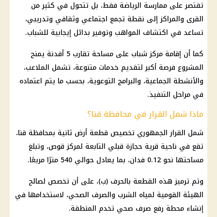
تقتصر على ممارسة الرياضة فقط، بل تتحول في كثير من
القرى والمراكز إلى نقطة تجمع اجتماعي وثقافي وتدريبي،
تساعد في اكتشاف المواهب وتوفير بدائل إيجابية للشباب.
كما أن إقامة مركز شباب على مساحة تقارب 5 أفدنة يمنح
المشروع فرصة أكبر لتقديم خدمات متنوعة، تشمل الملاعب،
والأنشطة الجماعية، والبرامج التوعوية، بحسب ما يتم اعتماده
في مراحل التنفيذ.
ماذا شمل القرار في محافظة قنا؟
شمل
القرار الجمهوري
تخصيص قطعة أرض ثانية بمحافظة قنا،
تقع في ناحية
قرية حجازة قبلي
التابعة لمركز قوص، وتبلغ
مساحتها نحو 0.12 فدان، بما يعادل حوالي 540 مترًا مربعًا.
وتم ترميز هذه القطعة بالحرف (ب)، على أن تخصص لصالح
الهيئة القومية لمياه الشرب والصرف الصحي، لاستخدامها في
إنشاء محطة رفع
صرف صحي
تخدم المنطقة.