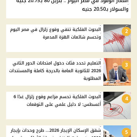
أسعار الوقود في مصر اليوم .. بنزين 80 بـ20.75 جنيه
والسولار بـ20.50 جنيه
البحوث الفلكية تنفي وقوع زلزال في مصر اليوم
2
وتحسم شائعات الهزة المدمرة
التعليم تحدد فئات دخول امتحانات الدور الثاني
3
2026 للثانوية العامة بالدرجة كاملة والمستندات
المطلوبة
البحوث الفلكية تحسم مزاعم وقوع زلزال غدًا 6
4
أغسطس: لا دليل علمي على التوقعات
شقق الإسكان الإيجار 2026... طرح وحدات بإيجار
5