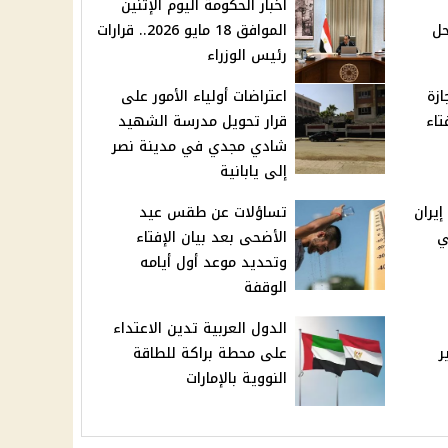
أخبار الحكومة اليوم الإثنين
حل
الموافق 18 مايو 2026.. قرارات
رئيس الوزراء
ازة
اعتراضات أولياء الأمور على
تاء
قرار تحويل مدرسة الشهيد
شادي مجدي في مدينة نصر
إلى يابانية
يران
تساؤلات عن طقس عيد
ي
الأضحى بعد بيان الإفتاء
وتحديد موعد أول أيامه
الوقفة
الدول العربية تدين الاعتداء
ر
على محطة براكة للطاقة
النووية بالإمارات