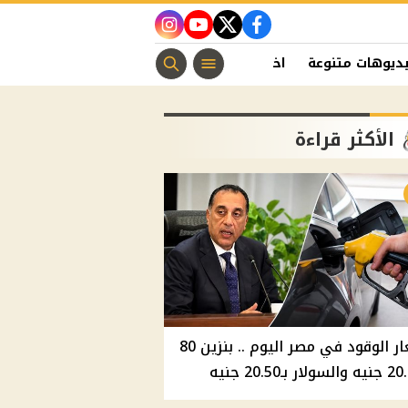
instagram
youtube
twitter
facebook
ديوهات متنوعة
اخبار الفن
منوعات مسيحية
اخبار الرياضة
الأكثر قراءة
أسعار الوقود في مصر اليوم .. بنزين 80