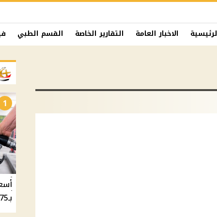
لرئيسية
الاخبار العامة
التقارير الخاصة
القسم الطبي
في
1
بـ20.75 جنيه والسولار بـ20.50 جنيه