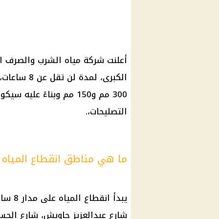
أعلنت
شركة مياه الشرب
والصرف ا
الكبرى
، لمدة لن 
300 مم و150 مم وبناءً عل
التصليحات،.
ما هي مناطق انقطاع المياه
يبدأ
انقطاع المياه
على 
شارع عبدالعزيز جاويش، شارع الحسن