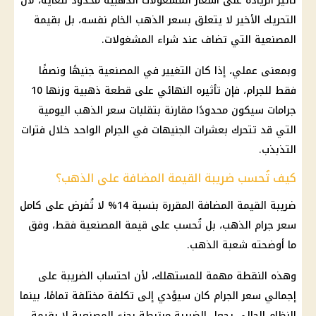
تأثير الزيادة على أسعار
المشغولات الذهبية
محدود للغاية، لأن
التحريك الأخير لا يتعلق بسعر
الذهب
الخام نفسه، بل بقيمة
المصنعية التي تضاف عند شراء المشغولات.
وبمعنى عملي، إذا كان التغيير في المصنعية جنيهًا ونصفًا
فقط للجرام، فإن تأثيره النهائي على قطعة ذهبية وزنها 10
جرامات سيكون محدودًا مقارنة بتقلبات
سعر الذهب
اليومية
التي قد تتحرك بعشرات الجنيهات في الجرام الواحد خلال فترات
التذبذب.
كيف تُحسب ضريبة القيمة المضافة على الذهب؟
ضريبة القيمة المضافة
المقررة بنسبة 14% لا تُفرض على كامل
سعر جرام الذهب
، بل تُحسب على قيمة المصنعية فقط، وفق
ما أوضحته شعبة
الذهب
.
وهذه النقطة مهمة للمستهلك، لأن احتساب الضريبة على
إجمالي سعر الجرام كان سيؤدي إلى تكلفة مختلفة تمامًا، بينما
النظام الحالي يجعل الضريبة مرتبطة بجزء المصنعية لا بقيمة