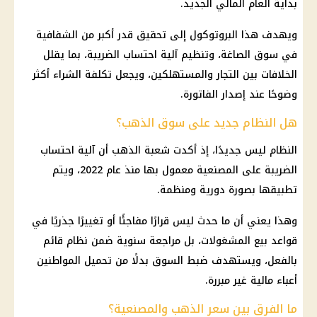
بداية العام المالي الجديد.
ويهدف هذا البروتوكول إلى تحقيق قدر أكبر من الشفافية
في
سوق الصاغة
، وتنظيم آلية احتساب الضريبة، بما يقلل
الخلافات بين التجار والمستهلكين، ويجعل تكلفة الشراء أكثر
وضوحًا عند إصدار الفاتورة.
هل النظام جديد على سوق الذهب؟
النظام ليس جديدًا، إذ أكدت شعبة
الذهب
أن آلية احتساب
الضريبة على المصنعية معمول بها منذ عام 2022، ويتم
تطبيقها بصورة دورية ومنظمة.
وهذا يعني أن ما حدث ليس قرارًا مفاجئًا أو تغييرًا جذريًا في
قواعد بيع المشغولات، بل مراجعة سنوية ضمن نظام قائم
بالفعل، ويستهدف ضبط السوق بدلًا من تحميل المواطنين
أعباء
مالية
غير مبررة.
ما الفرق بين سعر الذهب والمصنعية؟