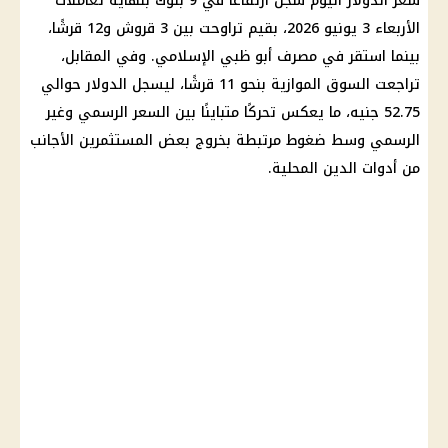
سعر الدولار اليوم سجل ارتفاعًا في 9 بنوك بنهاية تعاملات
الأربعاء 3 يونيو 2026، بقيم تراوحت بين 3 قروش و12 قرشًا،
بينما استقر في مصرف أبو ظبي الإسلامي. وفي المقابل،
تراجعت السوق الموازية بنحو 11 قرشًا، ليسجل الدولار حوالي
52.75 جنيه، ما يعكس تحركًا متباينًا بين السعر الرسمي وغير
الرسمي وسط ضغوط مرتبطة بخروج بعض المستثمرين الأجانب
من أدوات الدين المحلية.